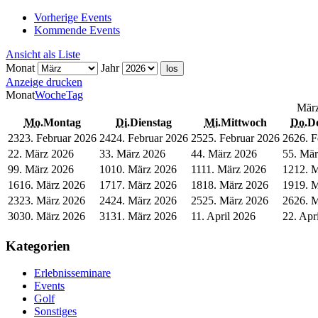
Vorherige Events
Kommende Events
Ansicht als
Liste
Monat
Jahr
Anzeige
drucken
Monat
Woche
Tag
Mär
Mo.
Montag
Di.
Dienstag
Mi.
Mittwoch
Do.
D
23
23. Februar 2026
24
24. Februar 2026
25
25. Februar 2026
26
26. 
2
2. März 2026
3
3. März 2026
4
4. März 2026
5
5. Mä
9
9. März 2026
10
10. März 2026
11
11. März 2026
12
12. 
16
16. März 2026
17
17. März 2026
18
18. März 2026
19
19. 
23
23. März 2026
24
24. März 2026
25
25. März 2026
26
26. 
30
30. März 2026
31
31. März 2026
1
1. April 2026
2
2. Apr
Kategorien
Erlebnisseminare
Events
Golf
Sonstiges