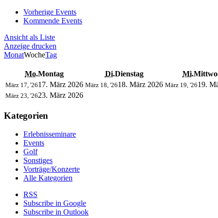
Vorherige Events
Kommende Events
Ansicht als
Liste
Anzeige
drucken
Monat
Woche
Tag
Mo.
Montag
Di.
Dienstag
Mi.
Mittwo
17. März 2026
18. März 2026
19. M
März 17, '26
März 18, '26
März 19, '26
23. März 2026
März 23, '26
Kategorien
Erlebnisseminare
Events
Golf
Sonstiges
Vorträge/Konzerte
Alle Kategorien
RSS
Subscribe in
Google
Subscribe in
Outlook