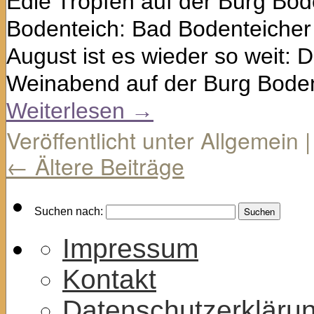
Edle Tropfen auf der Burg Bod
Bodenteich: Bad Bodenteiche
August ist es wieder so weit: 
Weinabend auf der Burg Boden
Weiterlesen
→
Veröffentlicht unter
Allgemein
|
←
Ältere Beiträge
Suchen nach:
Impressum
Kontakt
Datenschutzerkläru